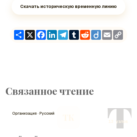
Скачать историческую временную линию
Share
X
Facebook
LinkedIn
Telegram
Tumblr
Reddit
Diigo
Email
Copy
Link
Связанное чтение
Т
Организация · Русский
ТК
13 узлов