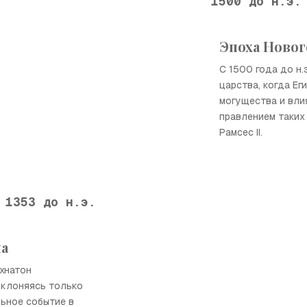
1500 до н.э.
Эпоха Новог
С 1500 года до н.
царства, когда Ег
могущества и вли
правлением таких 
Рамсес II.
1353 до н.э.
на
Эхнатон
оклоняясь только
льное событие в