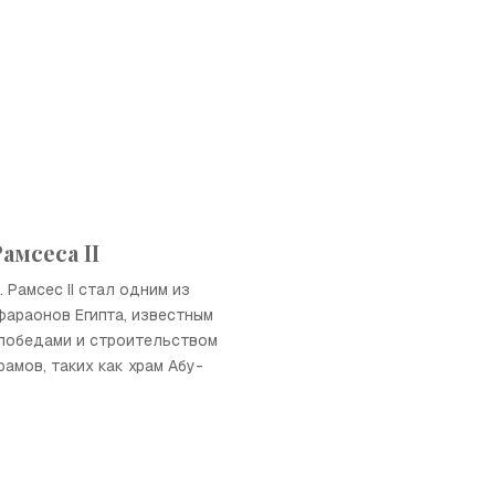
амсеса II
. Рамсес II стал одним из
фараонов Египта, известным
победами и строительством
амов, таких как храм Абу-