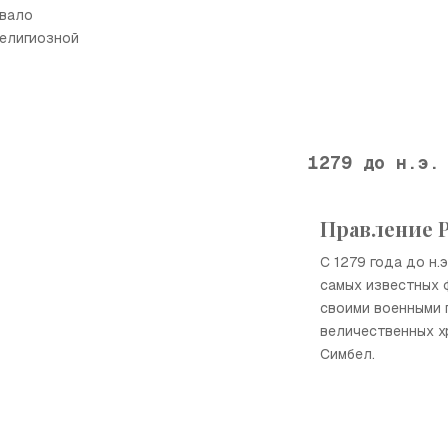
звало
религиозной
1279 до н.э.
Правление Р
С 1279 года до н.э
самых известных 
своими военными 
величественных хр
Симбел.