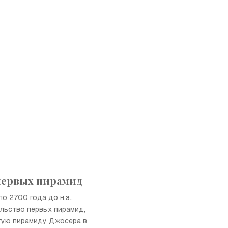
первых пирамид
оло 2700 года до н.э.,
льство первых пирамид,
тую пирамиду Джосера в