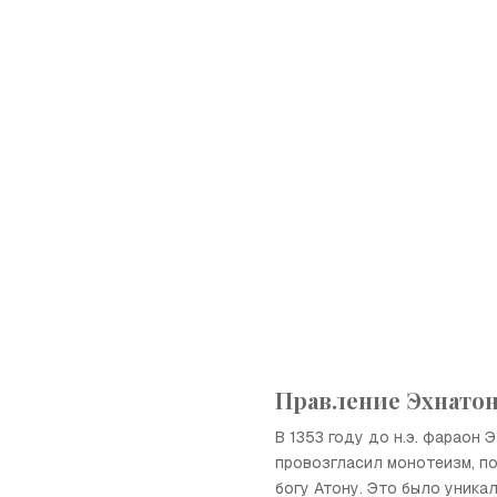
Правление Эхнато
В 1353 году до н.э. фараон 
провозгласил монотеизм, п
богу Атону. Это было уника