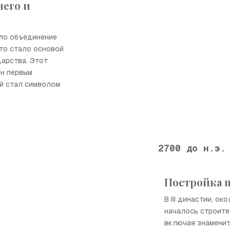
него и
шло объединение
что стало основой
дарства. Этот
н первым
й стал символом
2700 до н.э.
Постройка 
В III династии, ок
началось строите
включая знамени