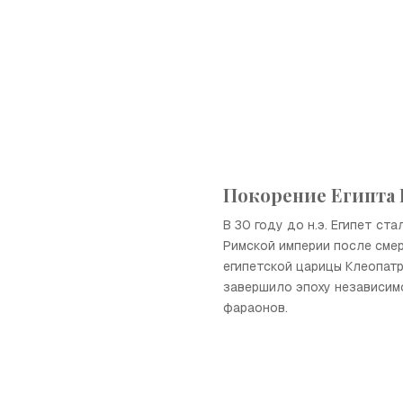
Покорение Египта
В 30 году до н.э. Египет ст
Римской империи после сме
египетской царицы Клеопатры
завершило эпоху независим
фараонов.