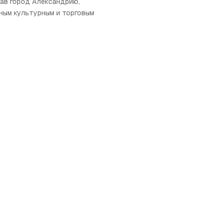
ав город Александрию,
ным культурным и торговым