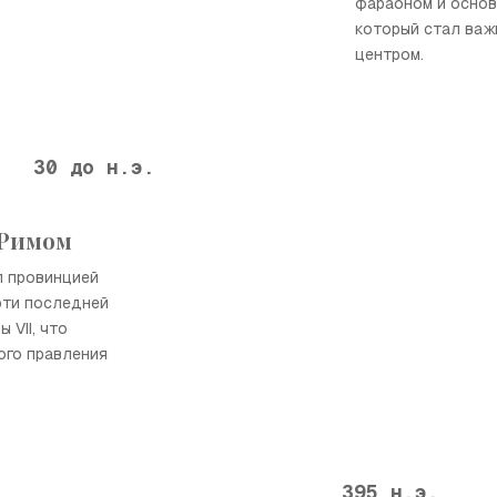
фараоном и основ
который стал важ
центром.
30 до н.э.
 Римом
ал провинцией
рти последней
 VII, что
ого правления
395 н.э.