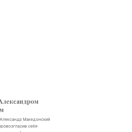
 Александром
им
. Александр Македонский
провозгласив себя