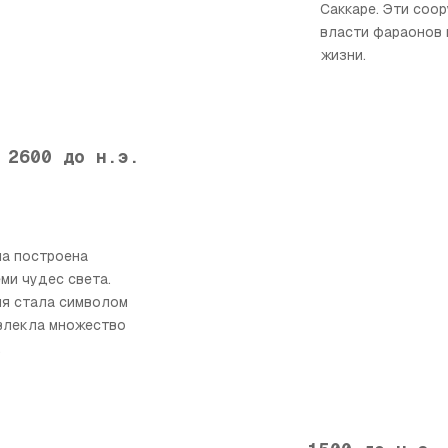
Саккаре. Эти соо
власти фараонов 
жизни.
2600 до н.э.
ла построена
ми чудес света.
ия стала символом
ивлекла множество
.