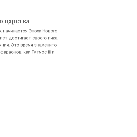
о царства
э. начинается Эпоха Нового
ипет достигает своего пика
яния. Это время знаменито
фараонов, как Тутмос III и