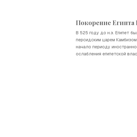
Покорение Египта
В 525 году до н.э. Египет б
персидским царем Камбизом 
начало периоду иностранно
ослабления египетской влас