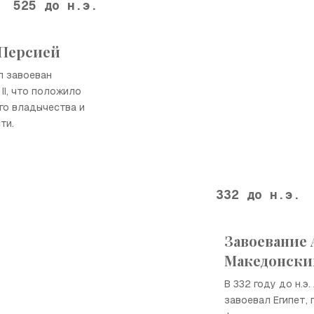
525 до н.э.
 Персией
ыл завоеван
II, что положило
го владычества и
ти.
332 до н.э.
Завоевание
Македонск
В 332 году до н.э
завоевал Египет, 