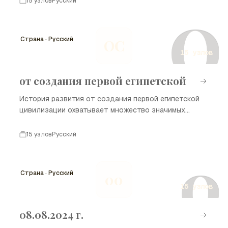
15 узлов
Русский
и ослабления центральной власти, что привело к
О
политической нестабильности и вмешательству
различных группировок в дела государства.
Страна · Русский
ОС
15 узлов
от создания первой египетской
История развития от создания первой египетской
цивилизации охватывает множество значимых
событий, начиная с формирования первых городов и
заканчивая влиянием на современный мир.
15 узлов
Русский
Египетская цивилизация оставила глубокий след в
0
истории благодаря своим достижениям в
архитектуре, искусстве, науке и культуре.
Страна · Русский
00
15 узлов
08.08.2024 г.