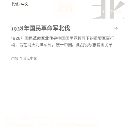
北
其他 · 中文
北伐
15 个节点
1928年国民革命军北伐
1928年国民革命军北伐是中国国民党领导下的重要军事行
动，旨在消灭北洋军阀，统一中国。此战役标志着国民革命
进入高潮，对中国现代历史产生了深远影响。
15 个节点
中文
使用历史时间线生成器可以通过AI轻松创建自定义历
史事件的时间线，这个在线工具可以帮助你整理并展