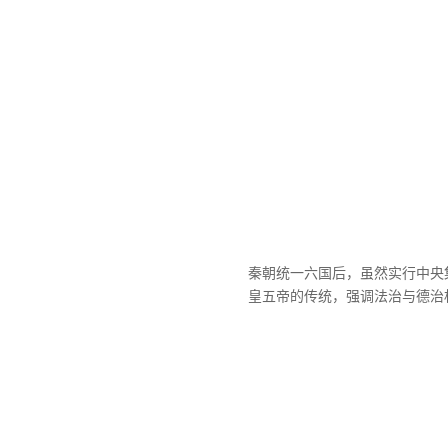
秦朝统一六国后，虽然实行中央
皇五帝的传统，强调法治与德治