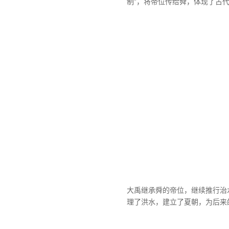
制”，将帝位传给舜，体现了古
大禹继承舜的帝位，继续推行治
理了洪水，建立了夏朝，为后来