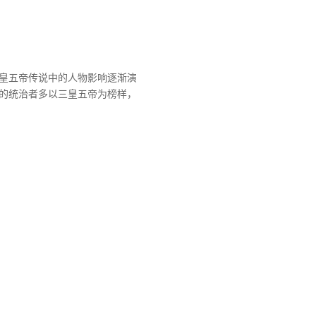
皇五帝传说中的人物影响逐渐演
的统治者多以三皇五帝为榜样，