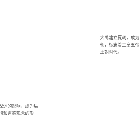
大禹建立夏朝，成为
朝，标志着三皇五帝
王朝时代。
深远的影响，成为后
想和道德观念的形