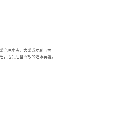
禹治理水患，大禹成功疏导黄
础，成为后世尊敬的治水英雄。