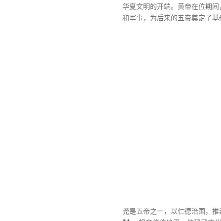
华夏文明的开端。黄帝在位期间
和军事，为后来的五帝奠定了基
尧是五帝之一，以仁德治国，推