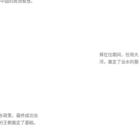
代中国的政治智慧。
舜在位期间，任用大
河，奠定了治水的基
水政策，最终成功治
的王朝奠定了基础。