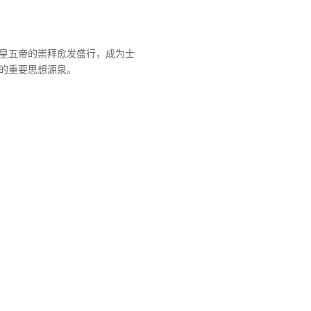
皇五帝的崇拜愈发盛行，成为士
的重要思想源泉。