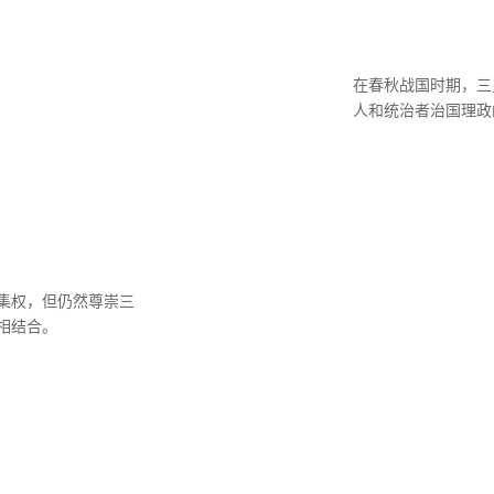
在春秋战国时期，三
人和统治者治国理政
集权，但仍然尊崇三
相结合。