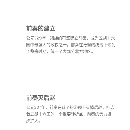
前秦的建立
公元329年，羯族的苻坚建立前秦，成为五胡十六
国中最强大的政权之一。前秦在苻坚的统治下达到
了鼎盛时期，统一了大部分北方地区。
前秦灭后赵
公元337年，前秦在苻坚的带领下灭掉后赵，标志
着五胡十六国的一个重要转折点，前秦的势力进一
步扩大。