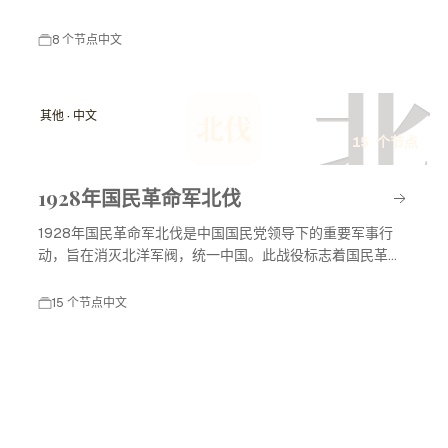
8 个节点
中文
北
其他 · 中文
北伐
15 个节点
1928年国民革命军北伐
1928年国民革命军北伐是中国国民党领导下的重要军事行
动，旨在消灭北洋军阀，统一中国。此战役标志着国民革命
进入高潮，对中国现代历史产生了深远影响。
15 个节点
中文