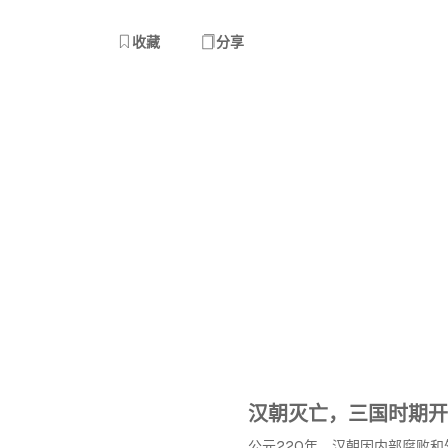
收藏
分享
汉朝灭亡，三国时期开
公元220年，汉朝因内部腐败