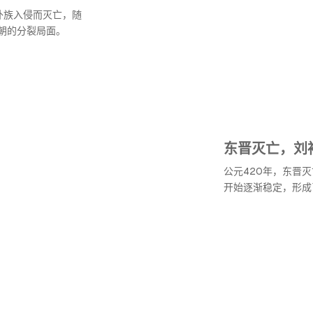
外族入侵而灭亡，随
朝的分裂局面。
东晋灭亡，刘
公元420年，东晋
开始逐渐稳定，形成