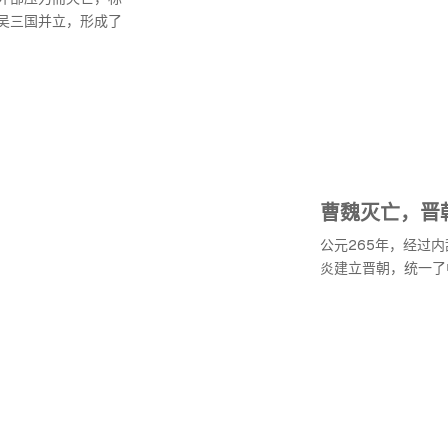
吴三国并立，形成了
曹魏灭亡，晋
公元265年，经过
炎建立晋朝，统一了