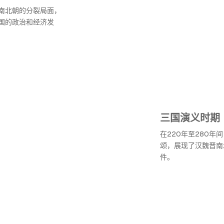
了南北朝的分裂局面，
国的政治和经济发
三国演义时期
在220年至280
颂，展现了汉魏晋南
件。