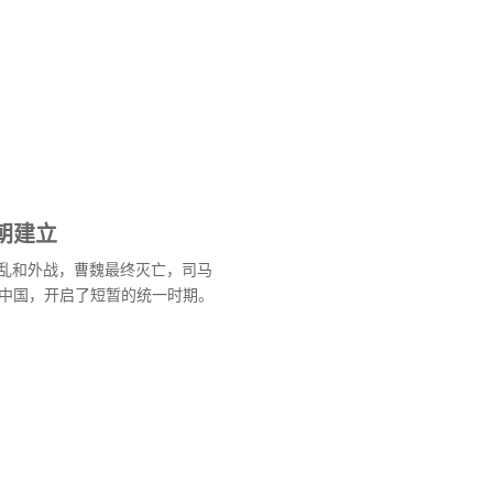
朝建立
内乱和外战，曹魏最终灭亡，司马
中国，开启了短暂的统一时期。