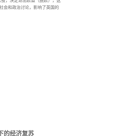
行公投，决定退出欧盟（脱欧），这
社会和政治讨论，影响了英国的
下的经济复苏