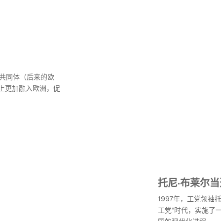
济共同体（后来的欧
上更加融入欧洲，促
托尼·布莱尔
1997年，工党领袖
工党”时代，实施了