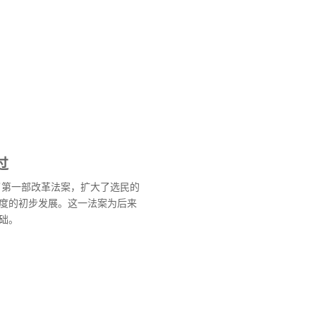
过
过了第一部改革法案，扩大了选民的
度的初步发展。这一法案为后来
础。