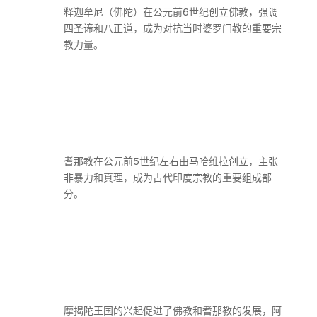
释迦牟尼（佛陀）在公元前6世纪创立佛教，强调
四圣谛和八正道，成为对抗当时婆罗门教的重要宗
教力量。
耆那教在公元前5世纪左右由马哈维拉创立，主张
非暴力和真理，成为古代印度宗教的重要组成部
分。
摩揭陀王国的兴起促进了佛教和耆那教的发展，阿