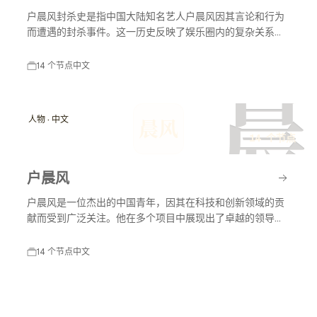
户晨风封杀史是指中国大陆知名艺人户晨风因其言论和行为
而遭遇的封杀事件。这一历史反映了娱乐圈内的复杂关系以
及社会舆论对艺人职业生涯的影响。户晨风在不同时间节点
上因各种原因受到媒体和公众的关注，封杀事件对其职业生
14 个节点
中文
涯产生了深远影响。
晨
人物 · 中文
晨风
14 个节点
户晨风
户晨风是一位杰出的中国青年，因其在科技和创新领域的贡
献而受到广泛关注。他在多个项目中展现出了卓越的领导能
力和创新思维，推动了行业的发展。
14 个节点
中文