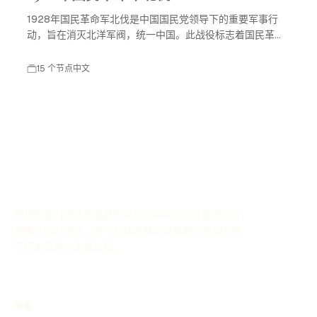
1928年国民革命军北伐是中国国民党领导下的重要军事行
动，旨在消灭北洋军阀，统一中国。此战役标志着国民革命
进入高潮，对中国现代历史产生了深远影响。
15 个节点
中文
使用历史时间线生成器可以通过AI轻松创建自定义历
史事件的时间线，这个在线工具可以帮助你整理并展
示历史事件的发展过程。
探索