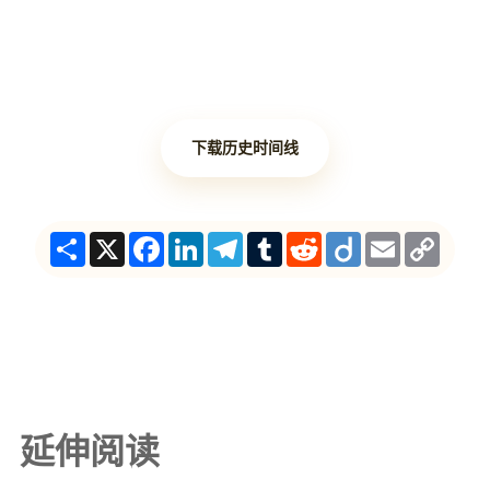
下载历史时间线
Share
X
Facebook
LinkedIn
Telegram
Tumblr
Reddit
Diigo
Email
Copy
Link
延伸阅读