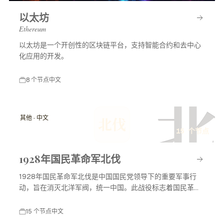
以太坊
Ethereum
以太坊是一个开创性的区块链平台，支持智能合约和去中心
化应用的开发。
8 个节点
中文
北
其他 · 中文
北伐
15 个节点
1928年国民革命军北伐
1928年国民革命军北伐是中国国民党领导下的重要军事行
动，旨在消灭北洋军阀，统一中国。此战役标志着国民革命
进入高潮，对中国现代历史产生了深远影响。
15 个节点
中文