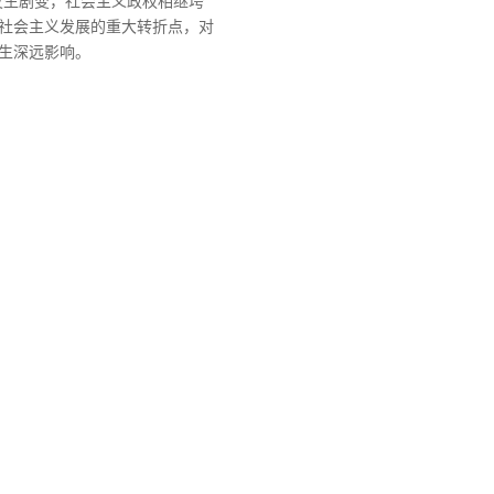
家发生剧变，社会主义政权相继垮
社会主义发展的重大转折点，对
生深远影响。