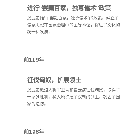
进行“罢黜百家，独尊儒术”政策
汉武帝推行“罢黜百家，独尊儒术”的政策，确立了
儒家思想在国家治理中的主导地位，促进了文化的
统一和发展。
前119年
征伐匈奴，扩展领土
汉武帝派遣大将军卫青和霍去病征伐匈奴，取得了
一系列胜利，极大地扩展了汉朝的领土，巩固了国
家的边防。
前108年