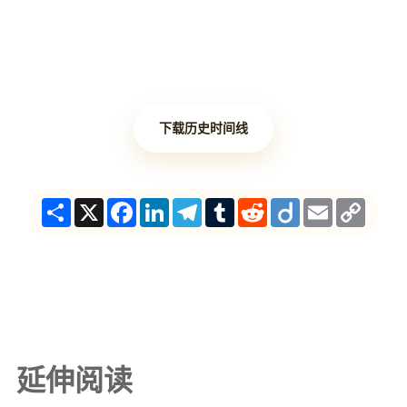
下载历史时间线
Share
X
Facebook
LinkedIn
Telegram
Tumblr
Reddit
Diigo
Email
Copy
Link
延伸阅读