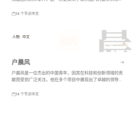
及社会舆论对艺人职业生涯的影响。户晨风在不同时间节点
上因各种原因受到媒体和公众的关注，封杀事件对其职业生
14 个节点
中文
涯产生了深远影响。
晨
人物 · 中文
晨风
14 个节点
户晨风
户晨风是一位杰出的中国青年，因其在科技和创新领域的贡
献而受到广泛关注。他在多个项目中展现出了卓越的领导能
力和创新思维，推动了行业的发展。
14 个节点
中文