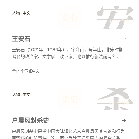
安
人物 · 中文
安石
14 个节点
王安石
王安石（1021年－1086年），字介甫，号半山，北宋时期
著名的政治家、文学家、改革家。他以推行新法而闻名，致
力于国家的富强与民生的改善，对后世影响深远。
14 个节点
中文
杀
人物 · 中文
杀史
14 个节点
户晨风封杀史
户晨风封杀史是指中国大陆知名艺人户晨风因其言论和行为
而遭遇的封杀事件。这一历史反映了娱乐圈内的复杂关系以