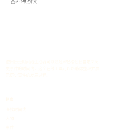
15 个节点
中文
使用历史时间线生成器可以通过AI轻松创建自定义历
史事件的时间线，这个在线工具可以帮助你整理并展
示历史事件的发展过程。
探索
查找时间线
人物
事件