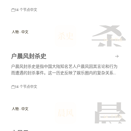
力于国家的富强与民生的改善，对后世影响深远。
14 个节点
中文
杀
人物 · 中文
杀史
14 个节点
户晨风封杀史
户晨风封杀史是指中国大陆知名艺人户晨风因其言论和行为
而遭遇的封杀事件。这一历史反映了娱乐圈内的复杂关系以
及社会舆论对艺人职业生涯的影响。户晨风在不同时间节点
上因各种原因受到媒体和公众的关注，封杀事件对其职业生
14 个节点
中文
涯产生了深远影响。
晨
人物 · 中文
晨风
14 个节点