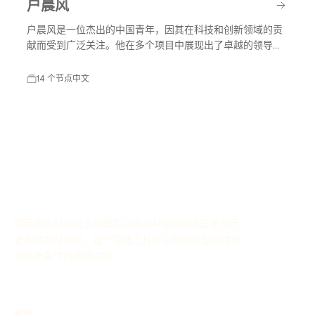
户晨风
户晨风是一位杰出的中国青年，因其在科技和创新领域的贡
献而受到广泛关注。他在多个项目中展现出了卓越的领导能
力和创新思维，推动了行业的发展。
14 个节点
中文
使用历史时间线生成器可以通过AI轻松创建自定义历
史事件的时间线，这个在线工具可以帮助你整理并展
示历史事件的发展过程。