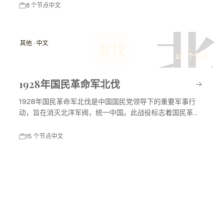
8 个节点
中文
北
其他 · 中文
北伐
15 个节点
1928年国民革命军北伐
1928年国民革命军北伐是中国国民党领导下的重要军事行
动，旨在消灭北洋军阀，统一中国。此战役标志着国民革命
进入高潮，对中国现代历史产生了深远影响。
15 个节点
中文