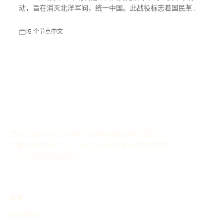
动，旨在消灭北洋军阀，统一中国。此战役标志着国民革命
进入高潮，对中国现代历史产生了深远影响。
15 个节点
中文
使用历史时间线生成器可以通过AI轻松创建自定义历
史事件的时间线，这个在线工具可以帮助你整理并展
示历史事件的发展过程。
探索
查找时间线