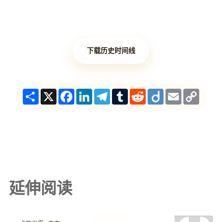
下载历史时间线
Share
X
Facebook
LinkedIn
Telegram
Tumblr
Reddit
Diigo
Email
Copy
Link
延伸阅读