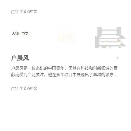
及社会舆论对艺人职业生涯的影响。户晨风在不同时间节点
上因各种原因受到媒体和公众的关注，封杀事件对其职业生
14 个节点
中文
涯产生了深远影响。
晨
人物 · 中文
晨风
14 个节点
户晨风
户晨风是一位杰出的中国青年，因其在科技和创新领域的贡
献而受到广泛关注。他在多个项目中展现出了卓越的领导能
力和创新思维，推动了行业的发展。
14 个节点
中文