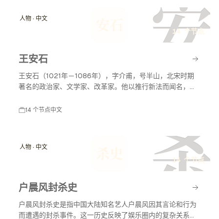
安
人物 · 中文
安石
14 个节点
王安石
王安石（1021年－1086年），字介甫，号半山，北宋时期
著名的政治家、文学家、改革家。他以推行新法而闻名，致
力于国家的富强与民生的改善，对后世影响深远。
14 个节点
中文
杀
人物 · 中文
杀史
14 个节点
户晨风封杀史
户晨风封杀史是指中国大陆知名艺人户晨风因其言论和行为
而遭遇的封杀事件。这一历史反映了娱乐圈内的复杂关系以