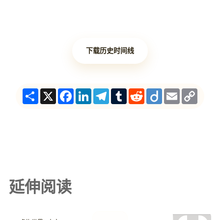
下载历史时间线
Share
X
Facebook
LinkedIn
Telegram
Tumblr
Reddit
Diigo
Email
Copy
Link
延伸阅读