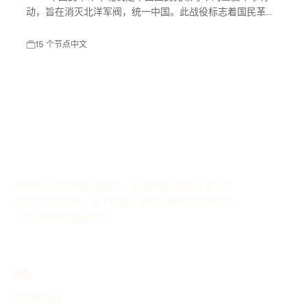
动，旨在消灭北洋军阀，统一中国。此战役标志着国民革命
进入高潮，对中国现代历史产生了深远影响。
15 个节点
中文
使用历史时间线生成器可以通过AI轻松创建自定义历
史事件的时间线，这个在线工具可以帮助你整理并展
示历史事件的发展过程。
探索
查找时间线