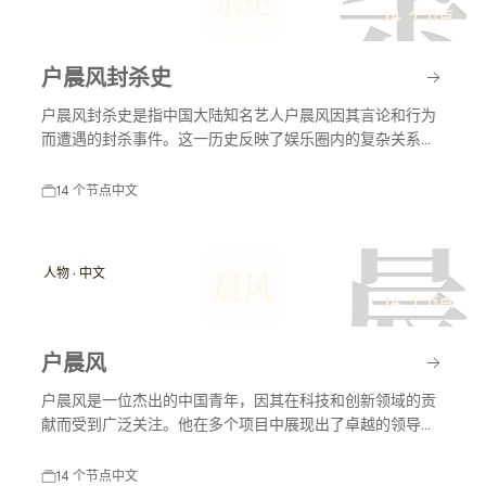
杀
杀史
14 个节点
户晨风封杀史
户晨风封杀史是指中国大陆知名艺人户晨风因其言论和行为
而遭遇的封杀事件。这一历史反映了娱乐圈内的复杂关系以
及社会舆论对艺人职业生涯的影响。户晨风在不同时间节点
上因各种原因受到媒体和公众的关注，封杀事件对其职业生
14 个节点
中文
涯产生了深远影响。
晨
人物 · 中文
晨风
14 个节点
户晨风
户晨风是一位杰出的中国青年，因其在科技和创新领域的贡
献而受到广泛关注。他在多个项目中展现出了卓越的领导能
力和创新思维，推动了行业的发展。
14 个节点
中文