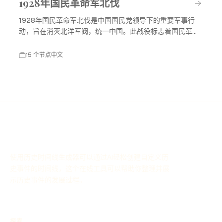
1928年国民革命军北伐
1928年国民革命军北伐是中国国民党领导下的重要军事行
动，旨在消灭北洋军阀，统一中国。此战役标志着国民革命
进入高潮，对中国现代历史产生了深远影响。
15 个节点
中文
使用历史时间线生成器可以通过AI轻松创建自定义历
史事件的时间线，这个在线工具可以帮助你整理并展
示历史事件的发展过程。
探索