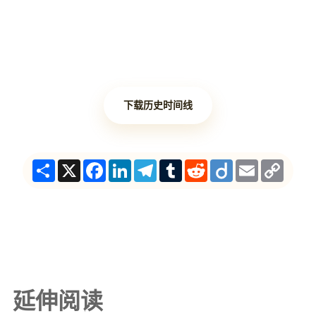
下载历史时间线
Share
X
Facebook
LinkedIn
Telegram
Tumblr
Reddit
Diigo
Email
Copy
Link
延伸阅读