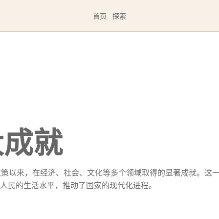
首页
探索
大成就
放政策以来，在经济、社会、文化等多个领域取得的显著成就。这
人民的生活水平，推动了国家的现代化进程。