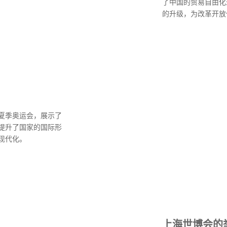
了中国的贸易自由化
的升级，为改革开放
届夏季奥运会，展示了
提升了国家的国际形
现代化。
上海世博会的