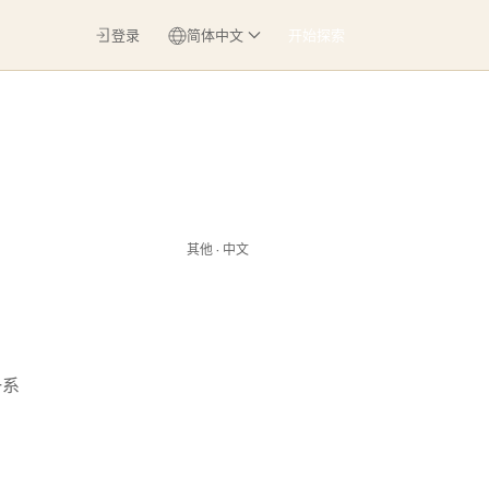
登录
简体中文
开始探索
其他 · 中文
一系