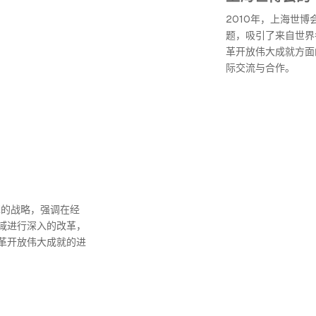
2010年，上海世博
题，吸引了来自世界
革开放伟大成就方面
际交流与合作。
革的战略，强调在经
域进行深入的改革，
革开放伟大成就的进