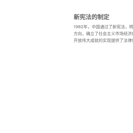
新宪法的制定
1982年，中国通过了新宪法，
方向，确立了社会主义市场经济
开放伟大成就的实现提供了法律