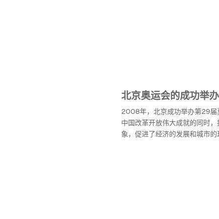
北京奥运会的成功举办
2008年，北京成功举办第29
中国改革开放伟大成就的同时，
象，促进了经济的发展和城市的