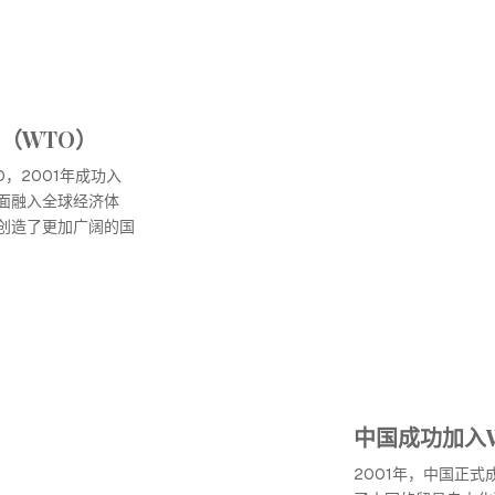
（WTO）
O，2001年成功入
面融入全球经济体
创造了更加广阔的国
中国成功加入
2001年，中国正