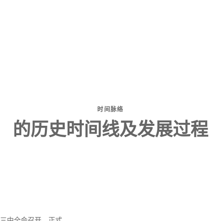
时间脉络
的历史时间线及发展过程
一届三中全会召开，正式