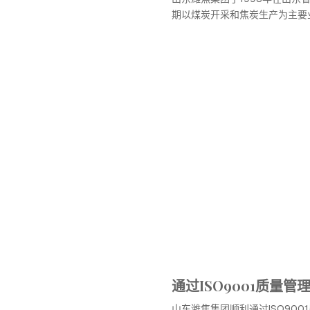
期以煤炭开采和焦炭生产为主要
通过ISO9001质量管
山东潍焦集团顺利通过ISO900