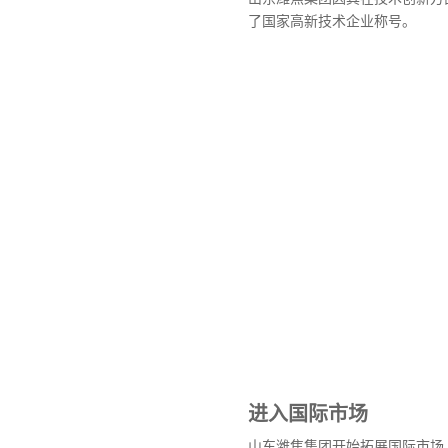
了国家高新技术企业称号。
进入国际市场
山东潍焦集团开始拓展国际市场