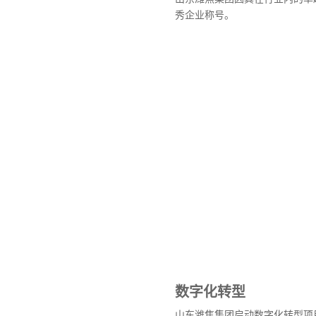
秀企业称号。
数字化转型
山东潍焦集团启动数字化转型项