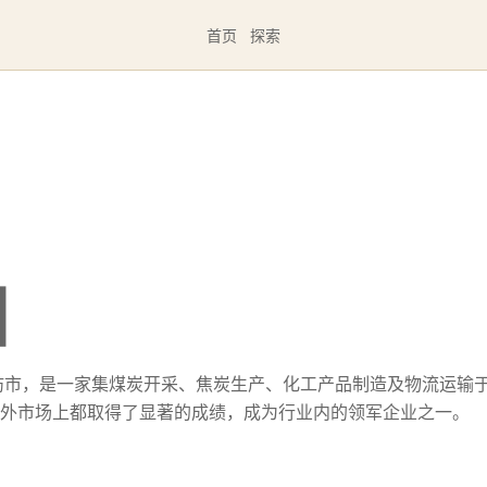
首页
探索
团
潍坊市，是一家集煤炭开采、焦炭生产、化工产品制造及物流运输
外市场上都取得了显著的成绩，成为行业内的领军企业之一。