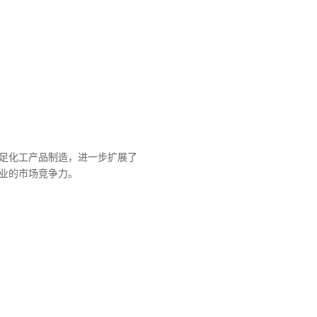
足化工产品制造，进一步扩展了
业的市场竞争力。