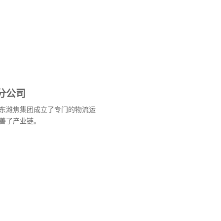
分公司
东潍焦集团成立了专门的物流运
善了产业链。