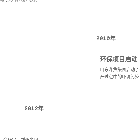
2010年
环保项目启动
山东潍焦集团启动了
产过程中的环境污染
2012年
，产品出口到多个国