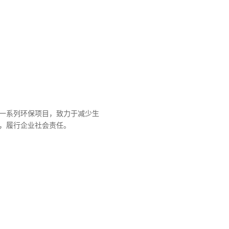
一系列环保项目，致力于减少生
，履行企业社会责任。