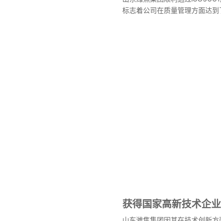
标志着公司在质量管理方面达到
获得国家高新技术企业
山东潍焦集团因其在技术创新方