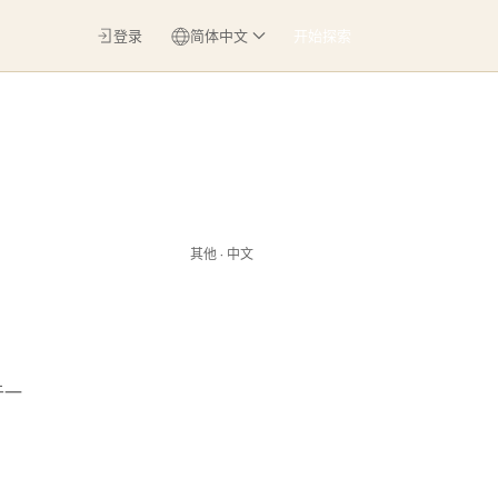
登录
简体中文
开始探索
其他 · 中文
于一