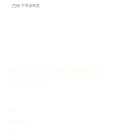
15 个节点
中文
使用历史时间线生成器可以通过AI轻松创建自定义历
史事件的时间线，这个在线工具可以帮助你整理并展
示历史事件的发展过程。
探索
查找时间线
人物