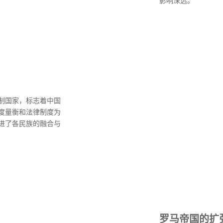
影响深远。
制国家，标志着中国
度量衡和法律制度为
进了各民族的融合与
罗马帝国的扩