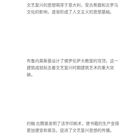
文艺复兴的思想萌芽于意大利，受古希腊和古罗马
文化的影响，逐渐形成了人文主义的思想基础。
布鲁内莱斯基设计了佛罗伦萨大教堂的穹顶，这一
建筑成就标志着文艺复兴时期建筑艺术的重大突
破。
约翰·古腾堡发明了活字印刷术，使书籍的生产变得
更加便宜和普及，促进了文艺复兴思想的传播。