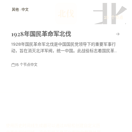
北
其他 · 中文
北伐
15 个节点
1928年国民革命军北伐
1928年国民革命军北伐是中国国民党领导下的重要军事行
动，旨在消灭北洋军阀，统一中国。此战役标志着国民革命
进入高潮，对中国现代历史产生了深远影响。
15 个节点
中文
使用历史时间线生成器可以通过AI轻松创建自定义历