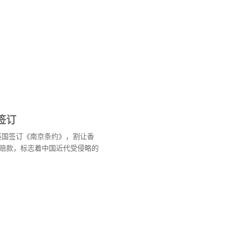
签订
与英国签订《南京条约》，割让香
赔款，标志着中国近代受侵略的