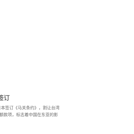
签订
与日本签订《马关条约》，割让台湾
额款项，标志着中国在东亚的影