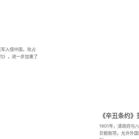
联军入侵中国，攻占
约》，进一步加重了
《辛丑条约》
1901年，清政府
巨额款项，允许外国