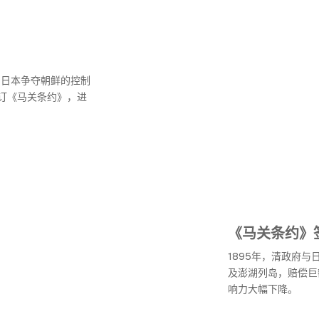
与日本争夺朝鲜的控制
订《马关条约》，进
《马关条约》
1895年，清政府
及澎湖列岛，赔偿巨
响力大幅下降。