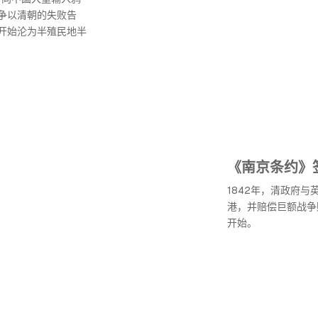
争以清朝的失败告
开始沦为半殖民地半
《南京条约》
1842年，清政府
港，并赔偿巨额战争
开始。