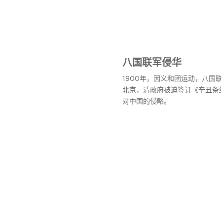
八国联军侵华
1900年，因义和团运动，八国
北京，清政府被迫签订《辛丑条
对中国的侵略。