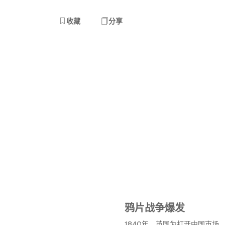
收藏
分享
鸦片战争爆发
1840年，英国为打开中国市场