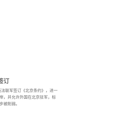
签订
与英法联军签订《北京条约》，进一
岸，并允许外国在北京驻军，标
步被削弱。