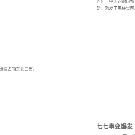
约》，中国的德国权
动，激发了民族觉醒
，迅速占领东北三省，
七七事变爆发