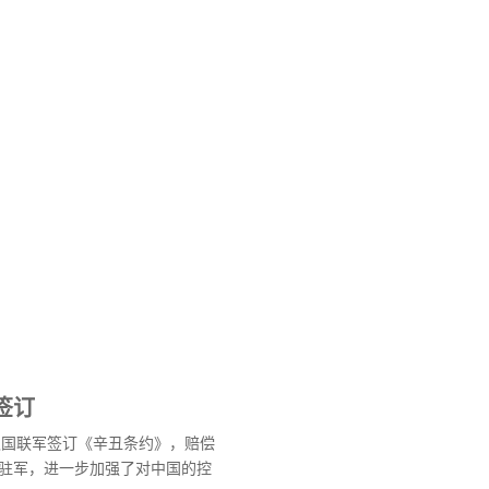
签订
与八国联军签订《辛丑条约》，赔偿
驻军，进一步加强了对中国的控