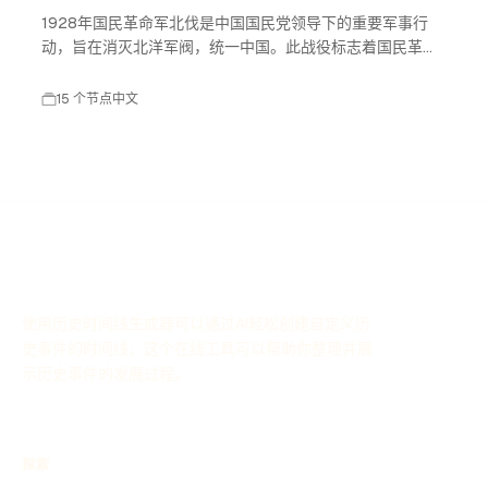
1928年国民革命军北伐是中国国民党领导下的重要军事行
动，旨在消灭北洋军阀，统一中国。此战役标志着国民革命
进入高潮，对中国现代历史产生了深远影响。
15 个节点
中文
使用历史时间线生成器可以通过AI轻松创建自定义历
史事件的时间线，这个在线工具可以帮助你整理并展
示历史事件的发展过程。
探索