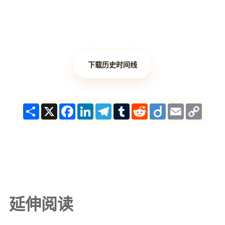
下载历史时间线
Share
X
Facebook
LinkedIn
Telegram
Tumblr
Reddit
Diigo
Email
Copy
Link
延伸阅读