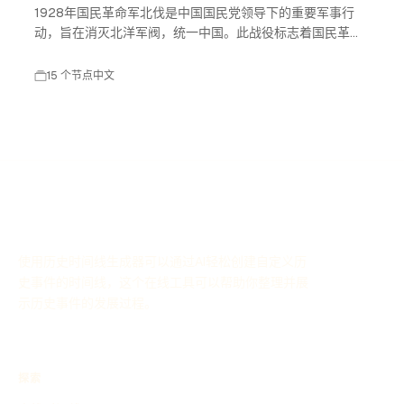
1928年国民革命军北伐是中国国民党领导下的重要军事行
动，旨在消灭北洋军阀，统一中国。此战役标志着国民革命
进入高潮，对中国现代历史产生了深远影响。
15 个节点
中文
使用历史时间线生成器可以通过AI轻松创建自定义历
史事件的时间线，这个在线工具可以帮助你整理并展
示历史事件的发展过程。
探索