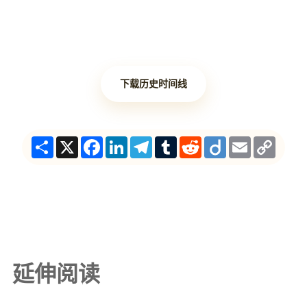
下载历史时间线
Share
X
Facebook
LinkedIn
Telegram
Tumblr
Reddit
Diigo
Email
Copy
Link
延伸阅读