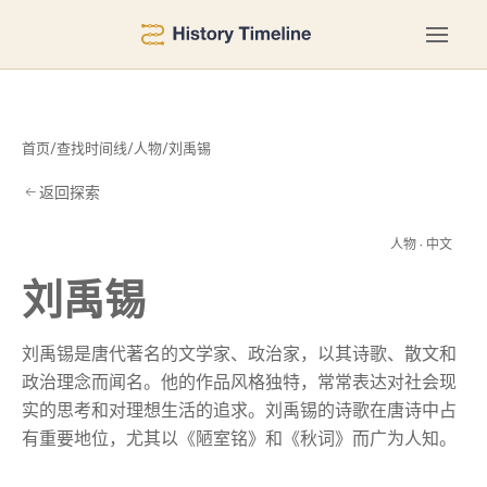
首页
/
查找时间线
/
人物
/
刘禹锡
返回探索
禹
人物 · 中文
刘禹锡
刘禹锡是唐代著名的文学家、政治家，以其诗歌、散文和
政治理念而闻名。他的作品风格独特，常常表达对社会现
实的思考和对理想生活的追求。刘禹锡的诗歌在唐诗中占
有重要地位，尤其以《陋室铭》和《秋词》而广为人知。