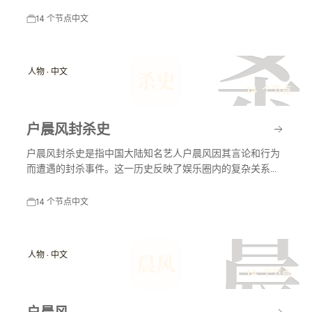
力于国家的富强与民生的改善，对后世影响深远。
14 个节点
中文
杀
人物 · 中文
杀史
14 个节点
户晨风封杀史
户晨风封杀史是指中国大陆知名艺人户晨风因其言论和行为
而遭遇的封杀事件。这一历史反映了娱乐圈内的复杂关系以
及社会舆论对艺人职业生涯的影响。户晨风在不同时间节点
上因各种原因受到媒体和公众的关注，封杀事件对其职业生
14 个节点
中文
涯产生了深远影响。
晨
人物 · 中文
晨风
14 个节点
户晨风