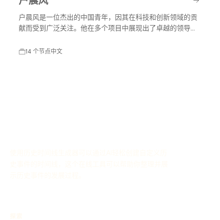
户晨风是一位杰出的中国青年，因其在科技和创新领域的贡
献而受到广泛关注。他在多个项目中展现出了卓越的领导能
力和创新思维，推动了行业的发展。
14 个节点
中文
使用历史时间线生成器可以通过AI轻松创建自定义历
史事件的时间线，这个在线工具可以帮助你整理并展
示历史事件的发展过程。
探索