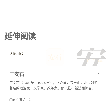
延伸阅读
安
人物 · 中文
安石
14 个节点
王安石
王安石（1021年－1086年），字介甫，号半山，北宋时期
著名的政治家、文学家、改革家。他以推行新法而闻名，致
力于国家的富强与民生的改善，对后世影响深远。
14 个节点
中文