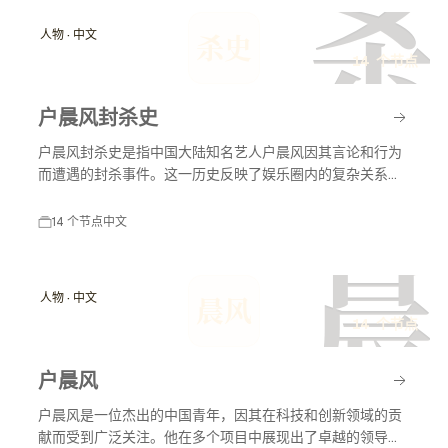
杀
人物 · 中文
杀史
14 个节点
户晨风封杀史
户晨风封杀史是指中国大陆知名艺人户晨风因其言论和行为
而遭遇的封杀事件。这一历史反映了娱乐圈内的复杂关系以
及社会舆论对艺人职业生涯的影响。户晨风在不同时间节点
上因各种原因受到媒体和公众的关注，封杀事件对其职业生
14 个节点
中文
涯产生了深远影响。
晨
人物 · 中文
晨风
14 个节点
户晨风
户晨风是一位杰出的中国青年，因其在科技和创新领域的贡
献而受到广泛关注。他在多个项目中展现出了卓越的领导能