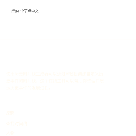
力和创新思维，推动了行业的发展。
14 个节点
中文
使用历史时间线生成器可以通过AI轻松创建自定义历
史事件的时间线，这个在线工具可以帮助你整理并展
示历史事件的发展过程。
探索
查找时间线
人物