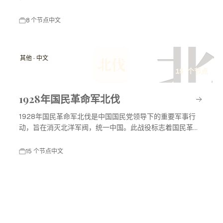
8 个节点
中文
北
其他 · 中文
北伐
15 个节点
1928年国民革命军北伐
1928年国民革命军北伐是中国国民党领导下的重要军事行
动，旨在消灭北洋军阀，统一中国。此战役标志着国民革命
进入高潮，对中国现代历史产生了深远影响。
15 个节点
中文