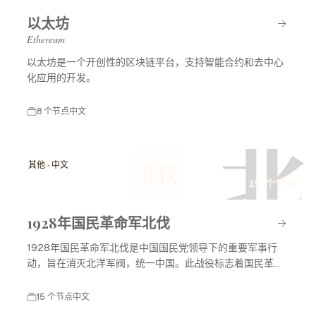
以太坊
Ethereum
以太坊是一个开创性的区块链平台，支持智能合约和去中心
化应用的开发。
8 个节点
中文
北
其他 · 中文
北伐
15 个节点
1928年国民革命军北伐
1928年国民革命军北伐是中国国民党领导下的重要军事行
动，旨在消灭北洋军阀，统一中国。此战役标志着国民革命
进入高潮，对中国现代历史产生了深远影响。
15 个节点
中文