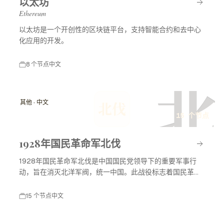
以太坊
Ethereum
以太坊是一个开创性的区块链平台，支持智能合约和去中心
化应用的开发。
8 个节点
中文
北
其他 · 中文
北伐
15 个节点
1928年国民革命军北伐
1928年国民革命军北伐是中国国民党领导下的重要军事行
动，旨在消灭北洋军阀，统一中国。此战役标志着国民革命
进入高潮，对中国现代历史产生了深远影响。
15 个节点
中文