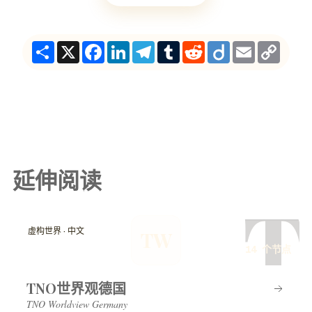
Share
X
Facebook
LinkedIn
Telegram
Tumblr
Reddit
Diigo
Email
Copy
Link
延伸阅读
T
虚构世界 · 中文
TW
14 个节点
TNO世界观德国
TNO Worldview Germany