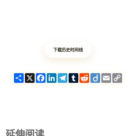
下载历史时间线
Share
X
Facebook
LinkedIn
Telegram
Tumblr
Reddit
Diigo
Email
Copy
Link
延伸阅读