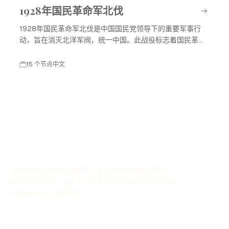
1928年国民革命军北伐
1928年国民革命军北伐是中国国民党领导下的重要军事行
动，旨在消灭北洋军阀，统一中国。此战役标志着国民革命
进入高潮，对中国现代历史产生了深远影响。
15 个节点
中文
使用历史时间线生成器可以通过AI轻松创建自定义历
史事件的时间线，这个在线工具可以帮助你整理并展
示历史事件的发展过程。