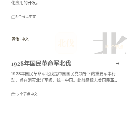
化应用的开发。
8 个节点
中文
北
其他 · 中文
北伐
15 个节点
1928年国民革命军北伐
1928年国民革命军北伐是中国国民党领导下的重要军事行
动，旨在消灭北洋军阀，统一中国。此战役标志着国民革命
进入高潮，对中国现代历史产生了深远影响。
15 个节点
中文