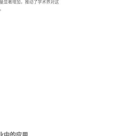
量显著增加，推动了学术界对这
。
业中的应用