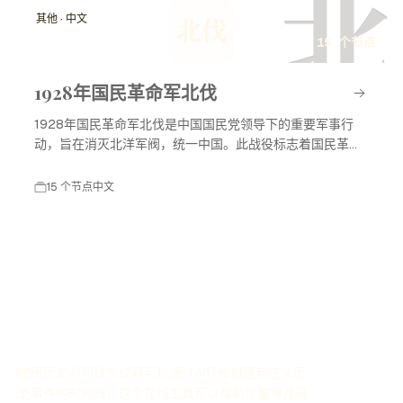
北
其他 · 中文
北伐
15 个节点
1928年国民革命军北伐
1928年国民革命军北伐是中国国民党领导下的重要军事行
动，旨在消灭北洋军阀，统一中国。此战役标志着国民革命
进入高潮，对中国现代历史产生了深远影响。
15 个节点
中文
使用历史时间线生成器可以通过AI轻松创建自定义历
史事件的时间线，这个在线工具可以帮助你整理并展