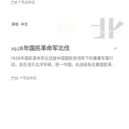
8 个节点
中文
北
其他 · 中文
北伐
15 个节点
1928年国民革命军北伐
1928年国民革命军北伐是中国国民党领导下的重要军事行
动，旨在消灭北洋军阀，统一中国。此战役标志着国民革命
进入高潮，对中国现代历史产生了深远影响。
15 个节点
中文