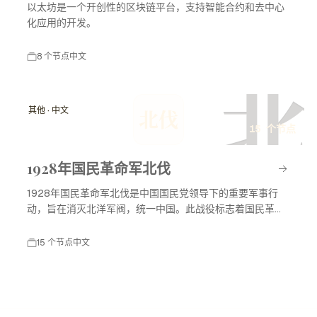
以太坊是一个开创性的区块链平台，支持智能合约和去中心
化应用的开发。
8 个节点
中文
北
其他 · 中文
北伐
15 个节点
1928年国民革命军北伐
1928年国民革命军北伐是中国国民党领导下的重要军事行
动，旨在消灭北洋军阀，统一中国。此战役标志着国民革命
进入高潮，对中国现代历史产生了深远影响。
15 个节点
中文