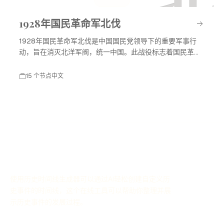
1928年国民革命军北伐
1928年国民革命军北伐是中国国民党领导下的重要军事行
动，旨在消灭北洋军阀，统一中国。此战役标志着国民革命
进入高潮，对中国现代历史产生了深远影响。
15 个节点
中文
使用历史时间线生成器可以通过AI轻松创建自定义历
史事件的时间线，这个在线工具可以帮助你整理并展
示历史事件的发展过程。