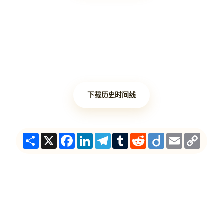
下载历史时间线
Share
X
Facebook
LinkedIn
Telegram
Tumblr
Reddit
Diigo
Email
Copy
Link