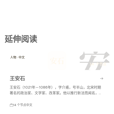
延伸阅读
安
人物 · 中文
安石
14 个节点
王安石
王安石（1021年－1086年），字介甫，号半山，北宋时期
著名的政治家、文学家、改革家。他以推行新法而闻名，致
力于国家的富强与民生的改善，对后世影响深远。
14 个节点
中文