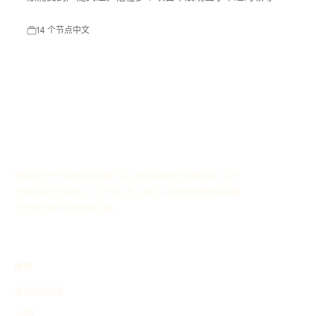
力和创新思维，推动了行业的发展。
14 个节点
中文
使用历史时间线生成器可以通过AI轻松创建自定义历
史事件的时间线，这个在线工具可以帮助你整理并展
示历史事件的发展过程。
探索
查找时间线
人物