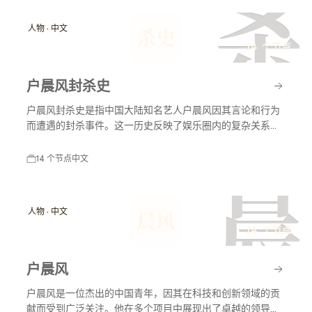
杀
人物 · 中文
杀史
14 个节点
户晨风封杀史
户晨风封杀史是指中国大陆知名艺人户晨风因其言论和行为
而遭遇的封杀事件。这一历史反映了娱乐圈内的复杂关系以
及社会舆论对艺人职业生涯的影响。户晨风在不同时间节点
上因各种原因受到媒体和公众的关注，封杀事件对其职业生
14 个节点
中文
涯产生了深远影响。
晨
人物 · 中文
晨风
14 个节点
户晨风
户晨风是一位杰出的中国青年，因其在科技和创新领域的贡
献而受到广泛关注。他在多个项目中展现出了卓越的领导能