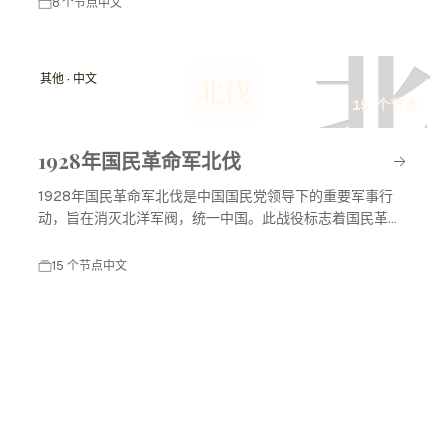
8 个节点
中文
北
其他 · 中文
北伐
15 个节点
1928年国民革命军北伐
1928年国民革命军北伐是中国国民党领导下的重要军事行
动，旨在消灭北洋军阀，统一中国。此战役标志着国民革命
进入高潮，对中国现代历史产生了深远影响。
15 个节点
中文