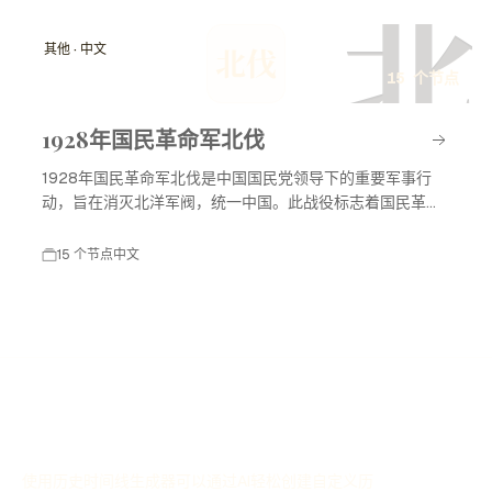
北
其他 · 中文
北伐
15 个节点
1928年国民革命军北伐
1928年国民革命军北伐是中国国民党领导下的重要军事行
动，旨在消灭北洋军阀，统一中国。此战役标志着国民革命
进入高潮，对中国现代历史产生了深远影响。
15 个节点
中文
使用历史时间线生成器可以通过AI轻松创建自定义历