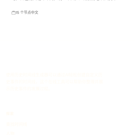
进入高潮，对中国现代历史产生了深远影响。
15 个节点
中文
使用历史时间线生成器可以通过AI轻松创建自定义历
史事件的时间线，这个在线工具可以帮助你整理并展
示历史事件的发展过程。
探索
查找时间线
人物