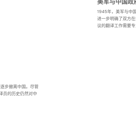
美军与中国政
1945年，美军与
进一步明确了双方在
议的翻译工作需要专
军逐步撤离中国。尽管
译员的历史仍然对中