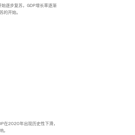
开始逐步复苏，GDP增长率逐渐
苏的开始。
P在2020年出现历史性下滑，
响。