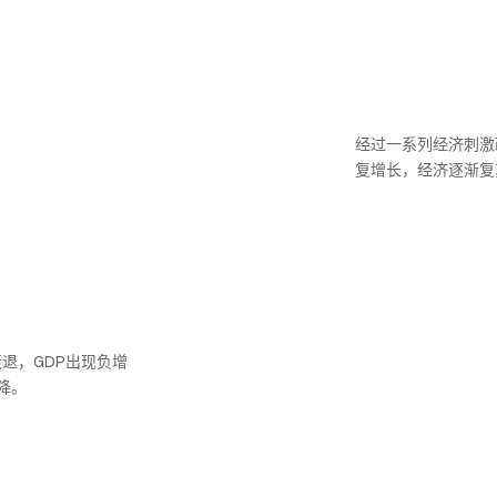
经过一系列经济刺激政
复增长，经济逐渐复
衰退，GDP出现负增
降。