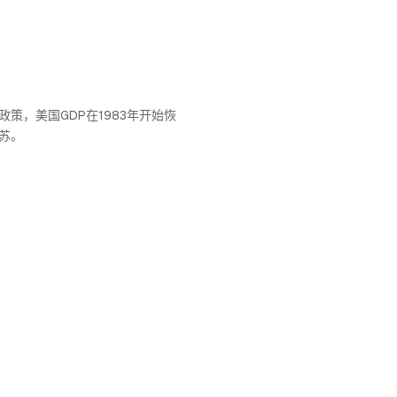
策，美国GDP在1983年开始恢
苏。