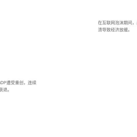
在互联网泡沫期间，
溃导致经济放缓。
GDP遭受重创，连续
衰退。