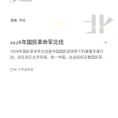
8 个节点
中文
北
其他 · 中文
北伐
15 个节点
1928年国民革命军北伐
1928年国民革命军北伐是中国国民党领导下的重要军事行
动，旨在消灭北洋军阀，统一中国。此战役标志着国民革命
进入高潮，对中国现代历史产生了深远影响。
15 个节点
中文