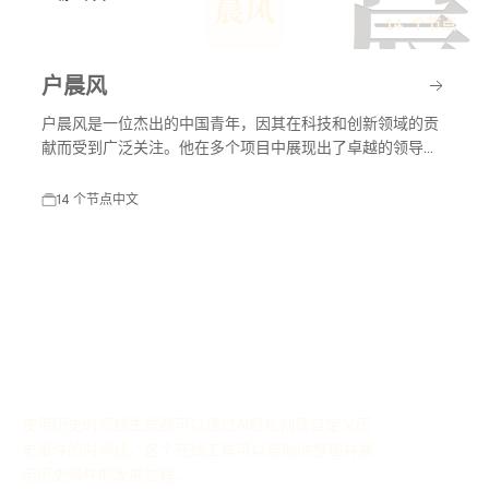
晨
晨风
14 个节点
户晨风
户晨风是一位杰出的中国青年，因其在科技和创新领域的贡
献而受到广泛关注。他在多个项目中展现出了卓越的领导能
力和创新思维，推动了行业的发展。
14 个节点
中文
使用历史时间线生成器可以通过AI轻松创建自定义历
史事件的时间线，这个在线工具可以帮助你整理并展
示历史事件的发展过程。