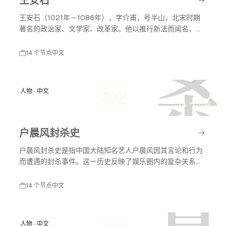
王安石（1021年－1086年），字介甫，号半山，北宋时期
著名的政治家、文学家、改革家。他以推行新法而闻名，致
力于国家的富强与民生的改善，对后世影响深远。
14 个节点
中文
杀
人物 · 中文
杀史
14 个节点
户晨风封杀史
户晨风封杀史是指中国大陆知名艺人户晨风因其言论和行为
而遭遇的封杀事件。这一历史反映了娱乐圈内的复杂关系以
及社会舆论对艺人职业生涯的影响。户晨风在不同时间节点
上因各种原因受到媒体和公众的关注，封杀事件对其职业生
14 个节点
中文
涯产生了深远影响。
人物 · 中文